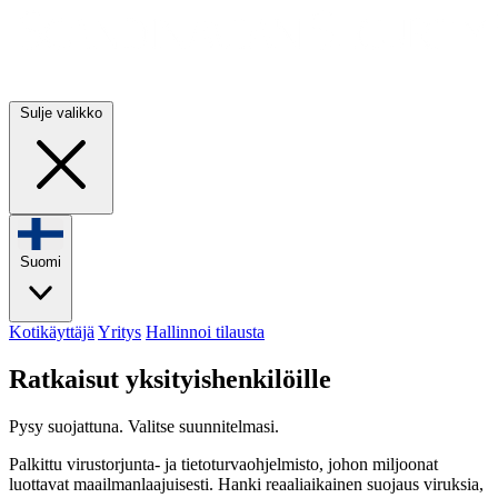
Sulje valikko
Suomi
Kotikäyttäjä
Yritys
Hallinnoi tilausta
Ratkaisut yksityishenkilöille
Pysy suojattuna. Valitse suunnitelmasi.
Palkittu virustorjunta- ja tietoturvaohjelmisto, johon miljoonat
luottavat maailmanlaajuisesti. Hanki reaaliaikainen suojaus viruksia,