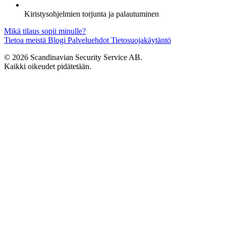
Kiristysohjelmien torjunta ja palautuminen
Mikä tilaus sopii minulle?
Tietoa meistä
Blogi
Palveluehdot
Tietosuojakäytäntö
© 2026 Scandinavian Security Service AB.
Kaikki oikeudet pidätetään.